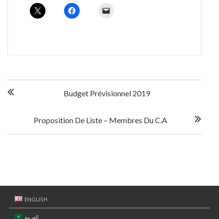
N
Budget Prévisionnel 2019
a
Proposition De Liste – Membres Du C.A
v
i
g
a
ENGLISH
العربية