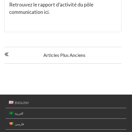
Retrouvez le rapport d’activité du pôle
communication ici.
N
Articles Plus Anciens
a
v
i
g
ENGLISH
العربية
a
فارسی