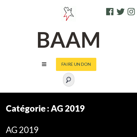
S
FACEBOOK
TWITTE
I
k
i
p
BAAM
t
o
c
o
FAIRE UN DON
n
t
e
n
t
Catégorie :
AG 2019
AG 2019