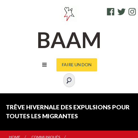
S
FACEBOOK
TWITTE
I
k
i
p
BAAM
t
o
c
o
FAIRE UN DON
n
t
e
n
t
TRÊVE HIVERNALE DES EXPULSIONS POUR
TOUTES LES MIGRANTES
HOME
COMMUNIQUÉS