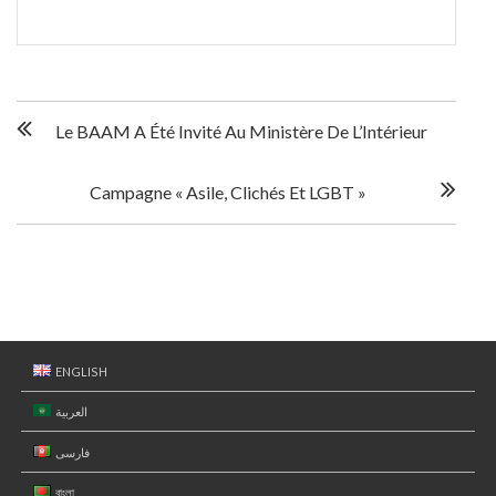
N
Le BAAM A Été Invité Au Ministère De L’Intérieur
a
Campagne « Asile, Clichés Et LGBT »
v
i
g
a
ENGLISH
t
العربية
فارسی
i
বাংলা