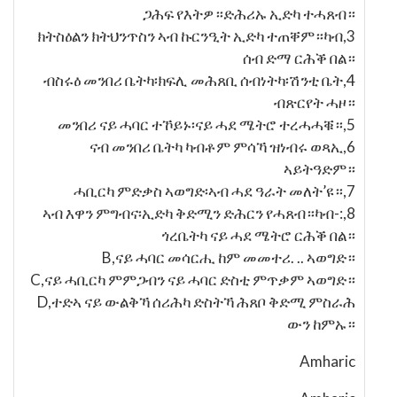
ጋሕፍ የእትዎ።ድሕሪኡ ኢድካ ተሓጸብ።
3,ክትስዕልን ክትህንጥስን ኣብ ኩርንዒት ኢድካ ተጠቐም።ካብ
ሰብ ድማ ርሕቕ በል።
4,ብስሩዕ መንበሪ ቤትካ፡ክፍሊ መሕጸቢ ሰብነትካ፡ሽንቲ ቤት
ብጽርየት ሓዞ።
5,መንበሪ ናይ ሓባር ተኾይኑ፡ናይ ሓደ ሜትሮ ተረሓሓቑ።
6,ናብ መንበሪ ቤትካ ካብቶም ምሳኻ ዝነብሩ ወጻኢ
ኣይትዓድም።
7,ሓቢርካ ምድቃስ ኣወግድ፡ኣብ ሓደ ዓራት መለት’ዩ።
8,:-ኣብ እዋን ምግብና፡ኢድካ ቅድሚን ድሕርን የሓጸብ።ካብ
ጎረቤትካ ናይ ሓደ ሜትሮ ርሕቕ በል።
B,ናይ ሓባር መሳርሒ ከም መመተሪ. .. ኣወግድ።
C,ናይ ሓቢርካ ምምጋብን ናይ ሓባር ድስቲ ምጥቃም ኣወግድ።
D,ተድኣ ናይ ውልቅኻ ሰሪሕካ ድስትኻ ሕጸቦ ቅድሚ ምስራሕ
ውን ከምኡ።
Amharic