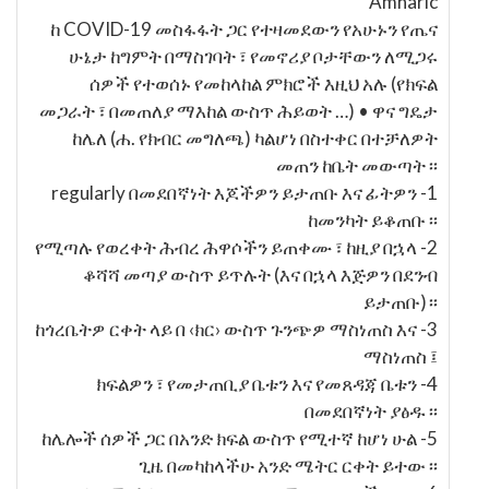
Amharic
ከ COVID-19 መስፋፋት ጋር የተዛመደውን የአሁኑን የጤና
ሁኔታ ከግምት በማስገባት ፣ የመኖሪያ ቦታቸውን ለሚጋሩ
ሰዎች የተወሰኑ የመከላከል ምክሮች እዚህ አሉ (የክፍል
መጋራት ፣ በመጠለያ ማእከል ውስጥ ሕይወት …) • ዋና ግዴታ
ከሌለ (ሐ. የክብር መግለጫ) ካልሆነ በስተቀር በተቻለዎት
መጠን ከቤት መውጣት ፡፡
1- regularly በመደበኛነት እጆችዎን ይታጠቡ እና ፊትዎን
ከመንካት ይቆጠቡ ፡፡
2- የሚጣሉ የወረቀት ሕብረ ሕዋሶችን ይጠቀሙ ፣ ከዚያ በኋላ
ቆሻሻ መጣያ ውስጥ ይጥሉት (እና በኋላ እጅዎን በደንብ
ይታጠቡ)።
3- ከጎረቤትዎ ርቀት ላይ በ ‹ክር› ውስጥ ጉንጭዎ ማስነጠስ እና
ማስነጠስ ፤
4- ክፍልዎን ፣ የመታጠቢያ ቤቱን እና የመጸዳጃ ቤቱን
በመደበኛነት ያፅዱ ፡፡
5- ከሌሎች ሰዎች ጋር በአንድ ክፍል ውስጥ የሚተኛ ከሆነ ሁል
ጊዜ በመካከላችሁ አንድ ሜትር ርቀት ይተው ፡፡