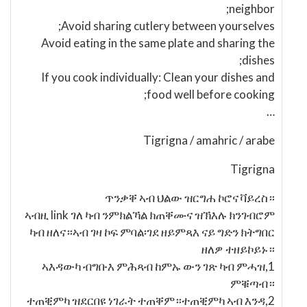
neighbor;
Avoid sharing cutlery between yourselves;
Avoid eating in the same plate and sharing the
dishes;
If you cook individually: Clean your dishes and
food well before cooking;
…
Tigrigna / amahric / arabe
Tigrigna
ጥንቃቐ ኣብ ህልው ዝርግሐ ኮሮና ቫይረስ።
ኣብዚ link ገለ ካብ ንምክልኻል ክጠቐሙና ዝኽእሉ ክንገብሮም
ካብ ዘለና።ኣብ ገዛ ኮፍ ምባል፡ገደ ዘይምጻእ ናይ ግድን ክትግበር
ዘለዎ ተዘይኮይኑ።
1,ኣእዳውካ ብግቡእ ምሕጻብ ከምኡ ውን ገጽ ካብ ምሓዝ
ምቑጣብ።
2,ተጠቒምካ ዝደርበዩ ነገራት ተጠቐም።ተጠቒምካ ኣብ እንዳ