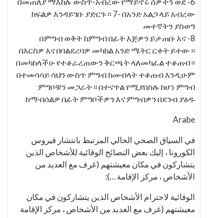
6- በመጠለያ ማእከሉ ውስጥ-አብረው የማይኖሩ ሰዎችን ወደ
ክፍልዎ እንዳይገቡ ያድርጉ ፡፡ 7- በአንድ አልጋ ላይ አብረው
መተኛትን ያስወግ
8- በምግብ ወቅት ከምግብ በፊት እጅዎን ይታጠቡ እና
በእርስዎ እና በባልደረባዎ መካከል አንድ ሜትር ርቀት ይተው ፡፡
በመካከላችሁ የተቆራረጠውን ቅርጫት ላለመካፈል ተቆጠብ።
በተመሳሳይ ሳህን ውስጥ ምግብ ከመብላት ተቆጠብ እንዲሁም
ምግቦቹን መጋራት ፡፡ በተናጥል የሚያበስሉ ከሆነ ምግብ
ከማብሰልዎ በፊት ምግቦችዎን እና ምግብዎን በደንብ ያፅዱ
Arabe
في السياق الصحي الحالي المرتبط بانتشار فيروس
الكورونا ، إليك بعض النصائح الوقائية للأشخاص الذين
يتشاركون في مكان معيشتهم (غرف مع العديد من
الأشخاص ، مركز الإقامة …):
الوقائية لاحترام الأشخاص الذين يتشاركون في مكان
معيشتهم (غرف مع العديد من الأشخاص ، مركز الإقامة