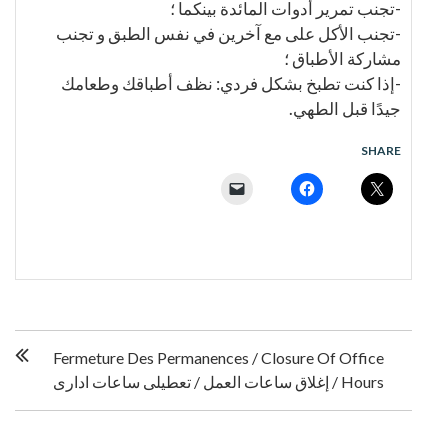
-تجنب تمرير أدوات المائدة بينكما ؛
-تجنب الأكل على مع آخرين في نفس الطبق و تجنب
مشاركة الأطباق ؛
-إذا كنت تطبخ بشكل فردي: نظف أطباقك وطعامك
جيدًا قبل الطهي.
SHARE
P
Fermeture Des Permanences / Closure Of Office
Hours / إغلاق ساعات العمل / تعطیلی ساعات اداری
o
s