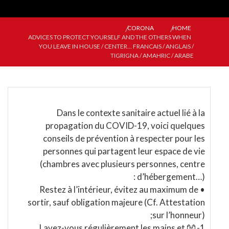
CORONA
HOME
ADVICES TO PROTECT YOURSELF AND THE OTHERS WHEN
YOU LEAVE IN HOUSE / CENTER… FRANCAIS / ANGLAIS /
TIGRIGNA / AMAHRIC / ARABE
Dans le contexte sanitaire actuel lié à la
propagation du COVID-19, voici quelques
conseils de prévention à respecter pour les
personnes qui partagent leur espace de vie
(chambres avec plusieurs personnes, centre
d’hébergement…) :
• Restez à l’intérieur, évitez au maximum de
sortir, sauf obligation majeure (Cf. Attestation
sur l’honneur);
1- 👐 Lavez-vous régulièrement les mains et