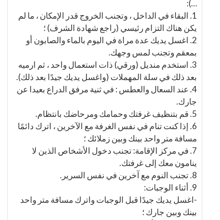
…):
1. البقاء في الداخل ، وتجنب الخروج قدر الإمكان ، ما لم
يكن هناك التزام رئيسي (راجع شهادة الشرف) ؛
2. اغسل يديك عدة مراة في اليوم بالماء والصابون أو
بمعقم وتجنب لمس وجهك.
3. استخدم منديل (ورقي) ذات استعمال واحد ، ثم ارميه
بعد ذلك في سلة المهملات (واغسل يديك جيدًا بعد ذلك).
4. عند السعال والعطس : في ثنية مرفق الدراع بعيدا عن
جارك.
5. قم بتنظيف غرفتك وحمامك ومرحاضك بانتظام.
6. إذا كنت تنام في نفس الغرفة مع الآخرين ، اترك دائمًا
مسافة متر واحد بينك وبين زملائك ؛
7. في مركز الإقامة: تجنب دخول الأشخاص الذين لا
ينامون معك إلى غرفتك.
8. تجنب النوم مع آخرين في نفس السرير.
9. أثناء الوجبات:
-اغسل يديك جيدًا قبل الوجبات واترك مسافة متر واحد
بينك وبين جارك ؛