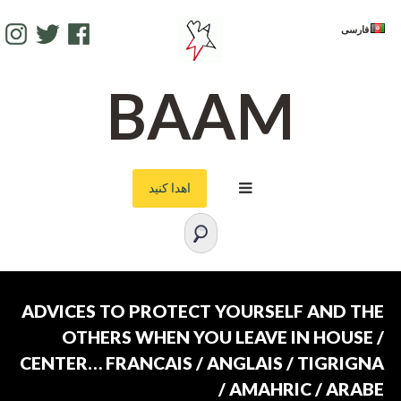
AM
TWITTER
FACEBOOK
فارسی
BAAM
اهدا کنید
ADVICES TO PROTECT YOURSELF AND THE
OTHERS WHEN YOU LEAVE IN HOUSE /
CENTER… FRANCAIS / ANGLAIS / TIGRIGNA
/ AMAHRIC / ARABE