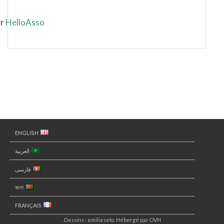
ar
HelloAsso
ENGLISH
العربية
فارسی
বাংলা
FRANÇAIS
Dessins : emilieseto. Hébergé par OVH.